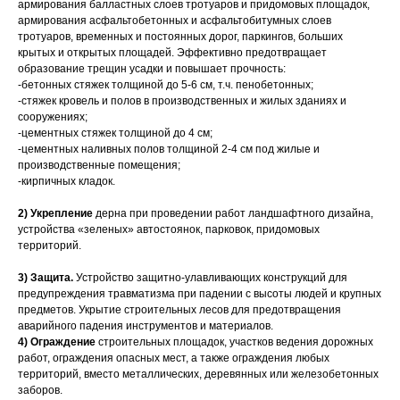
армирования балластных слоев тротуаров и придомовых площадок,
армирования асфальтобетонных и асфальтобитумных слоев
тротуаров, временных и постоянных дорог, паркингов, больших
крытых и открытых площадей. Эффективно предотвращает
образование трещин усадки и повышает прочность:
-бетонных стяжек толщиной до 5-6 см, т.ч. пенобетонных;
-стяжек кровель и полов в производственных и жилых зданиях и
сооружениях;
-цементных стяжек толщиной до 4 см;
-цементных наливных полов толщиной 2-4 см под жилые и
производственные помещения;
-кирпичных кладок.
2) Укрепление
дерна при проведении работ ландшафтного дизайна,
устройства «зеленых» автостоянок, парковок, придомовых
территорий.
3) Защита.
Устройство защитно-улавливающих конструкций для
предупреждения травматизма при падении с высоты людей и крупных
предметов. Укрытие строительных лесов для предотвращения
аварийного падения инструментов и материалов.
4) Ограждение
строительных площадок, участков ведения дорожных
работ, ограждения опасных мест, а также ограждения любых
территорий, вместо металлических, деревянных или железобетонных
заборов.