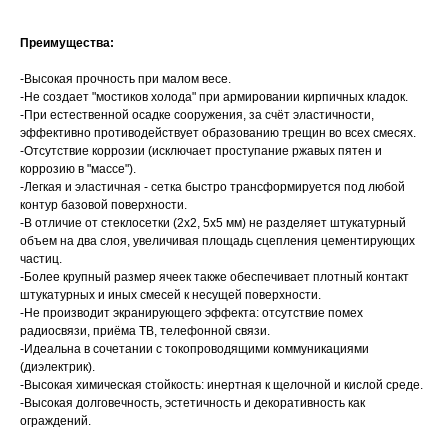
Преимущества:
-Высокая прочность при малом весе.
-Не создает "мостиков холода" при армировании кирпичных кладок.
-При естественной осадке сооружения, за счёт эластичности,
эффективно противодействует образованию трещин во всех смесях.
-Отсутствие коррозии (исключает проступание ржавых пятен и
коррозию в "массе").
-Легкая и эластичная - сетка быстро трансформируется под любой
контур базовой поверхности.
-В отличие от стеклосетки (2х2, 5х5 мм) не разделяет штукатурный
объем на два слоя, увеличивая площадь сцепления цементирующих
частиц.
-Более крупный размер ячеек также обеспечивает плотный контакт
штукатурных и иных смесей к несущей поверхности.
-Не производит экранирующего эффекта: отсутствие помех
радиосвязи, приёма ТВ, телефонной связи.
-Идеальна в сочетании с токопроводящими коммуникациями
(диэлектрик).
-Высокая химическая стойкость: инертная к щелочной и кислой среде.
-Высокая долговечность, эстетичность и декоративность как
ограждений.